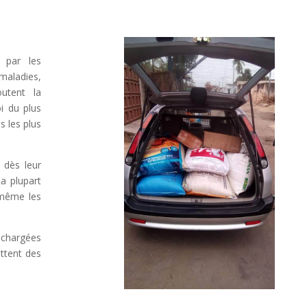
 par les
 maladies,
outent la
oi du plus
s les plus
t dès leur
La plupart
 même les
s chargées
ttent des