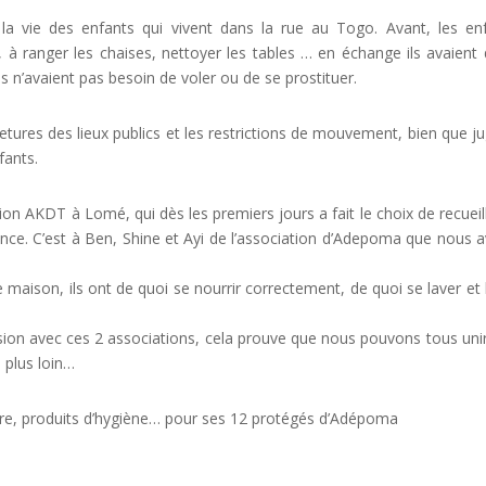
la vie des enfants qui vivent dans la rue au Togo. Avant, les en
e, à ranger les chaises, nettoyer les tables … en échange ils avaient 
ls n’avaient pas besoin de voler ou de se prostituer.
etures des lieux publics et les restrictions de mouvement, bien que j
fants.
on AKDT à Lomé, qui dès les premiers jours a fait le choix de recueill
gence. C’est à Ben, Shine et Ayi de l’association d’Adepoma que nous 
e maison, ils ont de quoi se nourrir correctement, de quoi se laver et 
ion avec ces 2 associations, cela prouve que nous pouvons tous uni
 plus loin…
ture, produits d’hygiène… pour ses 12 protégés d’Adépoma