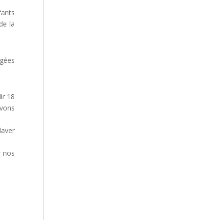
fants
de la
ugées
ir 18
avons
laver
r nos