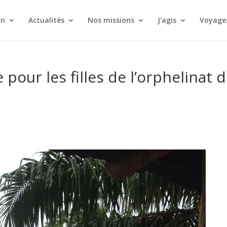
on
Actualités
Nos missions
J’agis
Voyages
our les filles de l’orphelinat 