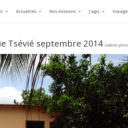
on
Actualités
Nos missions
J’agis
Voyages
rie Tsévié septembre 2014
Galerie phot