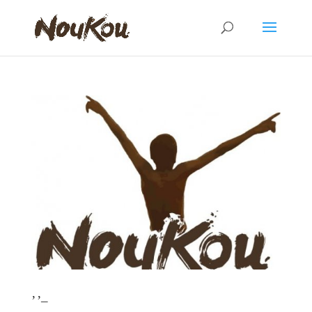
Retour d’expérience des bénévoles de l’association Polytech Sans Frontières – 2023