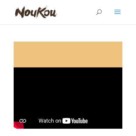
Déc 2014 : Orphelinat le Bon Berger : Alphonse chante petit papa Noël