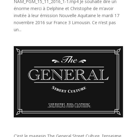
NAM_PGM_15_11_2016_1-1.mp4 Je souhaite dire un
énorme merci à Delphine et Christophe de m’avoir
invitée à leur émission Nouvelle Aquitaine le mardi 17
novembre 2016 sur France 3 Limousin. Ce n’est pas
un...
Nouveau partenariat et nouvel événement, après Paris ce sera Montpellier
C’est le magasin The General Street Culture, l’enseigne