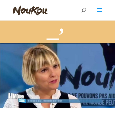
Novembre 2016 – Karine Benoit présidente de NouKou invitée de l’émission Nouvelle Aquitaine matin du 15 novembre