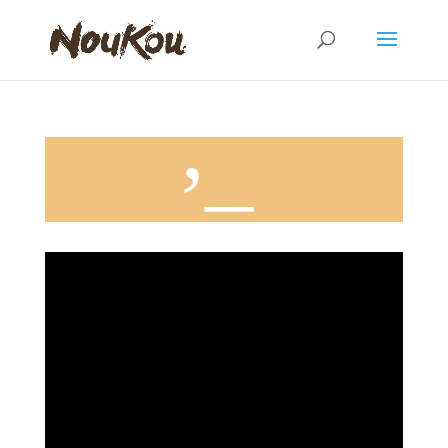
Discours d’un enfant de la rue à la fin du défilé de mode – Aout 2014