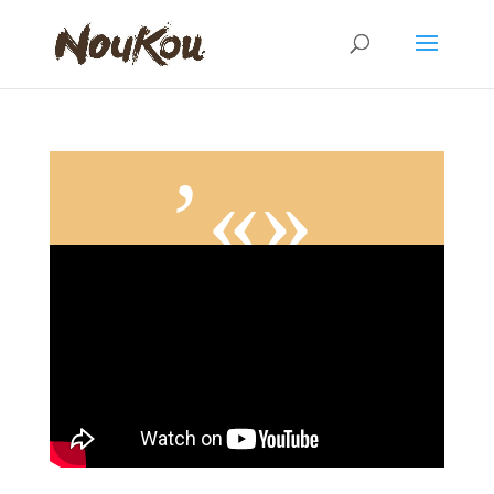
Visite de l’orphelinat « Jesus le bon berger » à Tvévié.